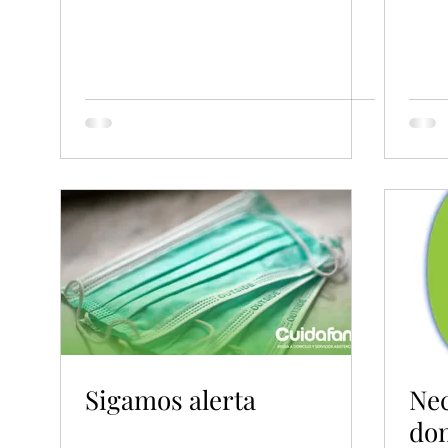
Sigamos alerta
Nec
dom