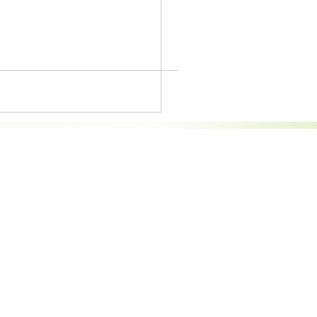
Enlaces
Servicios
Sobre Nosotros
Atención Personal
Contacto
Apoyo Doméstico
Aviso Legal y Política de
Acompañamientos
Privacidad
Vigilancia Nocturna
Política de Cookies
Canal Ético
Trabaja con Nosotros