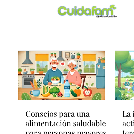
Consejos para una
La 
alimentación saludable
act
para personas mayores
ter