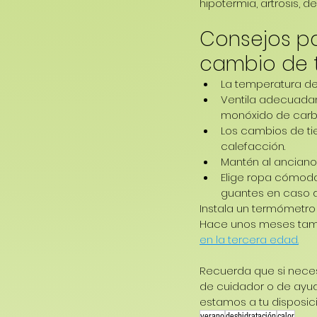
hipotermia, artrosis, 
Consejos pa
cambio de 
La temperatura de
Ventila adecuadam
monóxido de carbo
Los cambios de ti
calefacción.
Mantén al anciano 
Elige ropa cómoda
guantes en caso d
Instala un termómetro 
Hace unos meses tambi
en la tercera edad.
Recuerda que si nece
de cuidador o de ayu
estamos a tu disposició
verano
deshidratación
calor