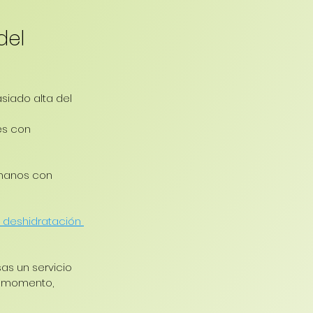
del 
iado alta del 
es con 
 manos con 
a deshidratación 
sas un servicio 
r momento, 