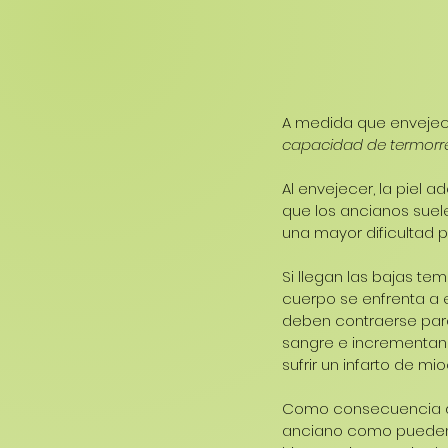
A medida que enveje
capacidad de termorr
Al envejecer, la piel 
que los ancianos suel
una mayor dificultad par
Si llegan las bajas t
cuerpo se enfrenta a e
deben contraerse par
sangre e incrementando
sufrir un infarto de mio
Como consecuencia de
anciano como pueden