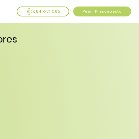
684 631 085
Pedir Presupuesto
ores