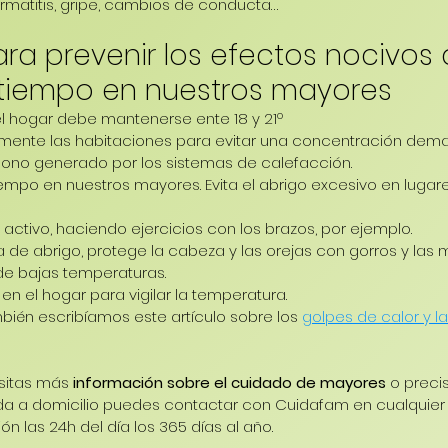
dermatitis, gripe, cambios de conducta…
ra prevenir los efectos nocivos 
tiempo en nuestros mayores
l hogar debe mantenerse ente 18 y 21º
ente las habitaciones para evitar una concentración demas
no generado por los sistemas de calefacción.
empo en nuestros mayores. Evita el abrigo excesivo en lugar
activo, haciendo ejercicios con los brazos, por ejemplo.
 de abrigo, protege la cabeza y las orejas con gorros y las
e bajas temperaturas.
en el hogar para vigilar la temperatura.
én escribíamos este artículo sobre los 
golpes de calor y l
sitas más 
información sobre el cuidado de mayores
 o preci
da a domicilio puedes contactar con Cuidafam en cualquie
n las 24h del día los 365 días al año.