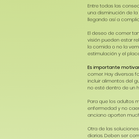
Entre todas las consec
una disminución de la
llegando así a complic
El deseo de comer tamb
visión pueden estar r
la comida o no la vemo
estimulación y el plac
Es importante motivar
comer. Hay diversas f
incluir alimentos del
no esté dentro de un h
Para que los adultos m
enfermedad y no caer 
anciano aporten much
Otra de las solucione
diarias. Deben ser com