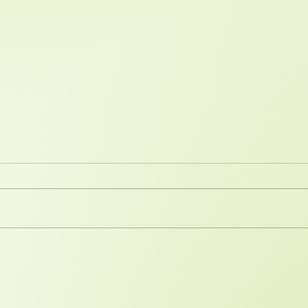
CUIDAFAM Y SECURITAS
La i
DIRECT: La Conexión Entre
acti
la Ayuda a Domicilio y la
terc
Tecnología en el Hogar