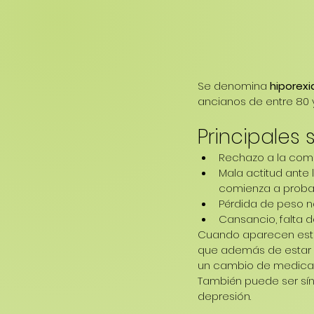
Se denomina 
hiporexi
ancianos de entre 80 
Principales 
Rechazo a la comi
Mala actitud ante
comienza a probar 
Pérdida de peso n
Cansancio, falta d
Cuando aparecen este
que además de estar l
un cambio de medicac
También puede ser sí
depresión.