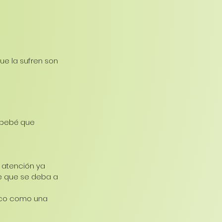
que la sufren son 
 bebé que 
atención ya 
e que se deba a 
ico como una 