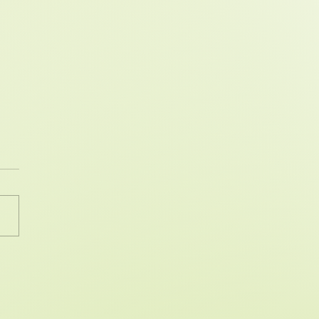
mportancia de la
vidad física en la
era edad