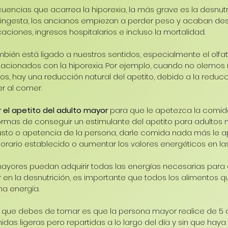
uencias que acarrea la hiporexia, la más grave es la desnutri
 ingesta, los ancianos empiezan a perder peso y acaban des
aciones, ingresos hospitalarios e incluso la mortalidad.
ién está ligado a nuestros sentidos, especialmente el olfato,
elacionados con la hiporexia. Por ejemplo, cuando no olemos
s, hay una reducción natural del apetito, debido a la reducc
er al comer.
 el apetito del adulto mayor
 para que le apetezca la comid
ormas de conseguir un estimulante del apetito para adultos
 gusto o apetencia de la persona, darle comida nada más le
orario establecido o aumentar los valores energéticos en las
ayores puedan adquirir todas las energías necesarias para a
en la desnutrición, es importante que todos los alimentos qu
a energía.
s que debes de tomar es que la persona mayor realice de 5 
idas ligeras pero repartidas a lo largo del día y sin que ha