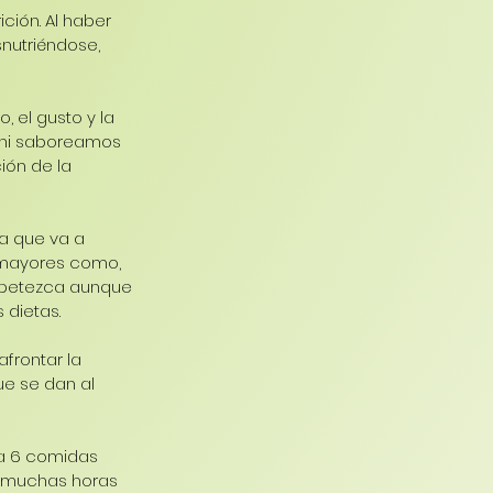
ción. Al haber 
nutriéndose, 
 el gusto y la 
 ni saboreamos 
ión de la 
a que va a 
 mayores como, 
 apetezca aunque 
 dietas.
frontar la 
e se dan al 
a 6 comidas 
ya muchas horas 