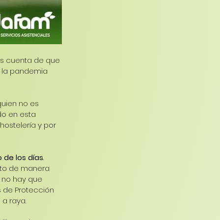
os cuenta de que 
a la pandemia 
uien no es 
o en esta 
hostelería y por 
 de los días
. 
nto de manera 
 no hay que 
s de Protección 
a raya.