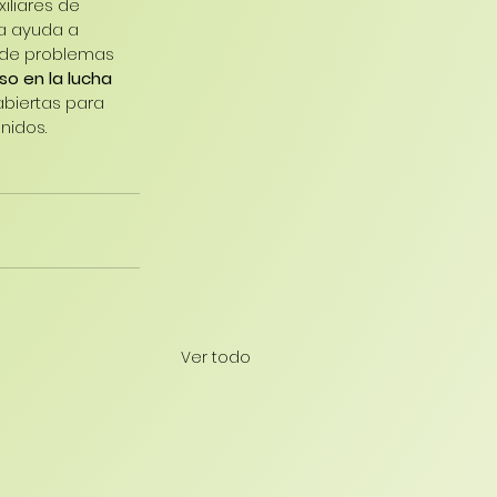
iliares de 
ra ayuda a 
n de problemas 
o en la lucha 
biertas para 
nidos.
Ver todo