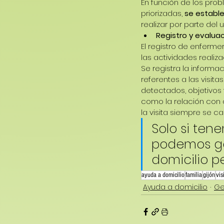
En función de los pro
priorizadas, 
se estable
realizar por parte del 
Registro y evaluaci
El registro de enferme
las actividades realiza
Se registra la informa
referentes a las visit
detectados, objetivos 
como la relación con o
la visita siempre se c
Solo si ten
podemos ga
domicilio p
ayuda a domicilio
familia
gijón
vis
Ayuda a domicilio
Ge