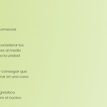
 comenzar 
considerar los 
tes al medio 
de la unidad 
 y conseguir que 
rar en una casa 
gnóstica 
re el núcleo 