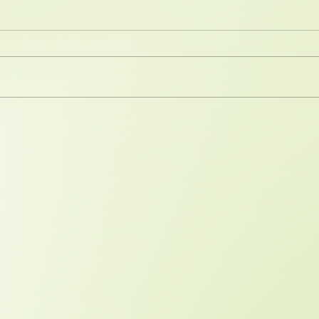
CUIDAFAM Y SECURITAS
La i
DIRECT: La Conexión Entre
acti
la Ayuda a Domicilio y la
terc
Tecnología en el Hogar