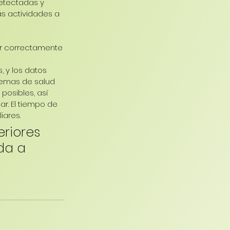
etectadas y 
as actividades a 
ar correctamente 
, y los datos 
blemas de salud 
posibles, así 
r. El tiempo de 
iares.
riores 
da a 