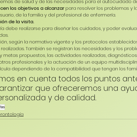
blemas de salud y de las necesidades para el autocuidado d
cen los objetivos a alcanzar
 para resolver los problemas y l
usuario, de la familia y del profesional de enfermería. 
ón de la visita. 
ría debe realizarse para diseñar los cuidados, y poder evalu
das. 
ción, según la normativa vigente y los protocolos establecidos
as realizadas. También se registran las necesidades y los pro
y metas propuestos, las actividades realizadas, diagnósticos 
tros profesionales y la actuación de un equipo multidisciplina
alcula dependiendo de la compatibilidad que tengan los famil
emos en cuenta todos los puntos ante
rantizar que ofreceremos una ayu
ersonalizada y de calidad.
itas
rontología