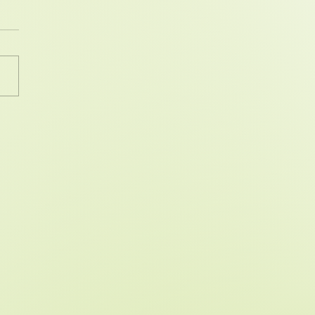
mportancia de la
vidad física en la
era edad