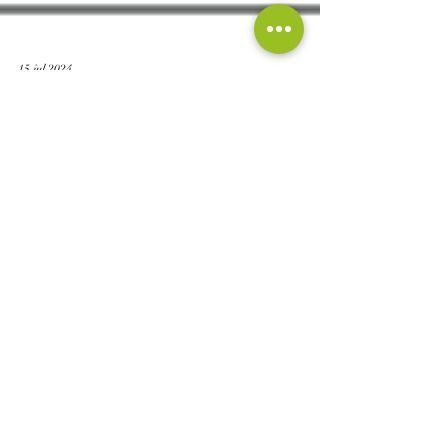
15 jul 2024
CUIDAFAM Y SECURITAS
DIRECT: La Conexión
Entre la Ayuda a Domicilio
y la Tecnología en el Hogar
CUIDAFAM + SECURITAS DIRECT